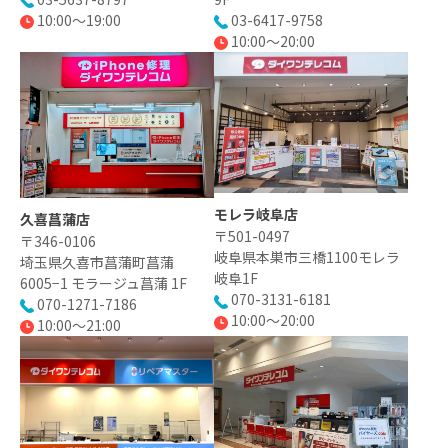
10:00〜19:00
03-6417-9758
10:00～20:00
モレラ岐阜店
久喜菖蒲店
〒501-0497
〒346-0106
岐阜県本巣市三橋1100モレラ
埼玉県久喜市菖蒲町菖蒲
岐阜1F
6005−1 モラージュ菖蒲 1F
070-3131-6181
070-1271-7186
10:00～20:00
10:00〜21:00