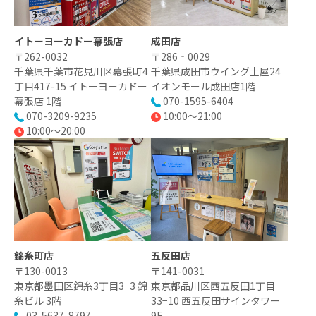
イトーヨーカドー幕張店
成田店
〒262-0032
〒286‐0029
千葉県千葉市花見川区幕張町4
千葉県成田市ウイング土屋24
丁目417-15 イトーヨーカドー
イオンモール成田店1階
幕張店 1階
070-1595-6404
070-3209-9235
10:00〜21:00
10:00～20:00
錦糸町店
五反田店
〒130-0013
〒141-0031
東京都墨田区錦糸3丁目3−3 錦
東京都品川区西五反田1丁目
糸ビル 3階
33−10 西五反田サインタワー
03-5637-8797
9F