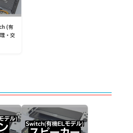
ch (有
修理・交