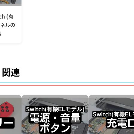
ch (有
パネルの
換
 関連