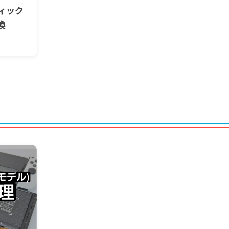
ティック
換