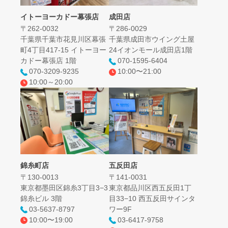
イトーヨーカドー幕張店
成田店
〒262-0032
〒286‐0029
千葉県千葉市花見川区幕張
千葉県成田市ウイング土屋
町4丁目417-15 イトーヨー
24イオンモール成田店1階
カドー幕張店 1階
070-1595-6404
070-3209-9235
10:00〜21:00
10:00～20:00
錦糸町店
五反田店
〒130-0013
〒141-0031
東京都墨田区錦糸3丁目3−3
東京都品川区西五反田1丁
錦糸ビル 3階
目33−10 西五反田サインタ
03-5637-8797
ワー9F
10:00〜19:00
03-6417-9758