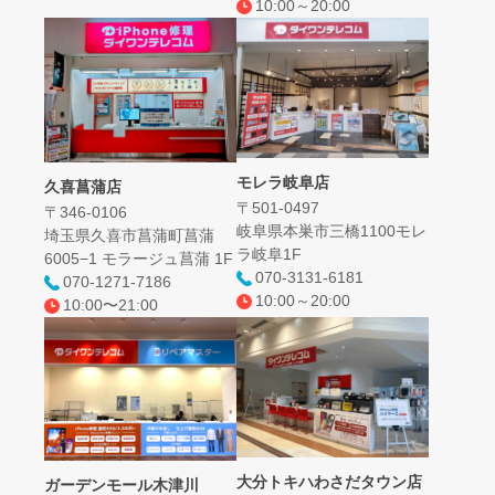
10:00～20:00
モレラ岐阜店
久喜菖蒲店
〒501-0497
〒346-0106
岐阜県本巣市三橋1100モレ
埼玉県久喜市菖蒲町菖蒲
ラ岐阜1F
6005−1 モラージュ菖蒲 1F
070-3131-6181
070-1271-7186
10:00～20:00
10:00〜21:00
大分トキハわさだタウン店
ガーデンモール木津川