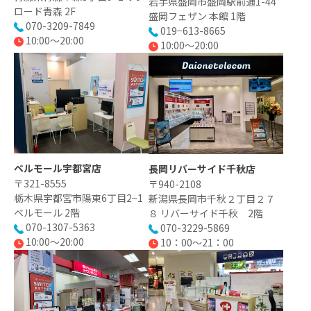
岩手県盛岡市盛岡駅前通1-44
ロード青森 2F
盛岡フェザン 本館 1階
070-3209-7849
019−613-8665
10:00～20:00
10:00～20:00
ベルモール宇都宮店
長岡リバーサイド千秋店
〒321-8555
〒940-2108
栃木県宇都宮市陽東6丁目2−1
新潟県長岡市千秋２丁目２７
ベルモール 2階
８ リバーサイド千秋 2階
070-1307-5363
070-3229-5869
10:00～20:00
10：00～21：00