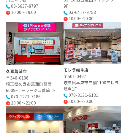
03-5637-8797
9F
10:00〜19:00
03-6417-9758
10:00～20:00
モレラ岐阜店
久喜菖蒲店
〒501-0497
〒346-0106
岐阜県本巣市三橋1100モレラ
埼玉県久喜市菖蒲町菖蒲
岐阜1F
6005−1 モラージュ菖蒲 1F
070-3131-6181
070-1271-7186
10:00～20:00
10:00〜21:00