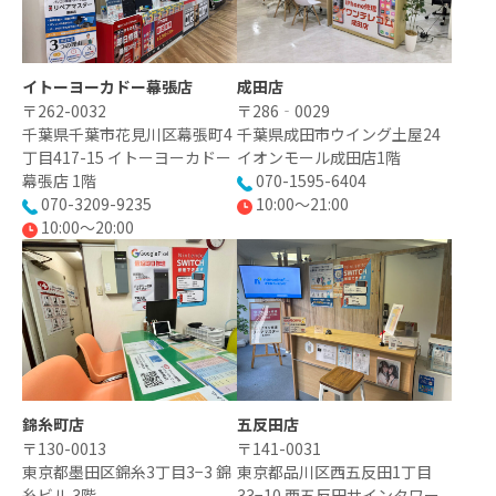
イトーヨーカドー幕張店
成田店
〒262-0032
〒286‐0029
千葉県千葉市花見川区幕張町4
千葉県成田市ウイング土屋24
丁目417-15 イトーヨーカドー
イオンモール成田店1階
幕張店 1階
070-1595-6404
070-3209-9235
10:00〜21:00
10:00～20:00
錦糸町店
五反田店
〒130-0013
〒141-0031
東京都墨田区錦糸3丁目3−3 錦
東京都品川区西五反田1丁目
糸ビル 3階
33−10 西五反田サインタワー