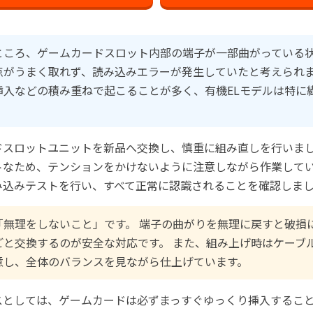
ところ、ゲームカードスロット内部の端子が一部曲がっている状
点がうまく取れず、読み込みエラーが発生していたと考えられま
挿入などの積み重ねで起こることが多く、有機ELモデルは特に
ドスロットユニットを新品へ交換し、慎重に組み直しを行いまし
トなため、テンションをかけないように注意しながら作業してい
み込みテストを行い、すべて正常に認識されることを確認しま
「無理をしないこと」です。 端子の曲がりを無理に戻すと破損
ごと交換するのが安全な対応です。 また、組み上げ時はケーブ
意し、全体のバランスを見ながら仕上げています。
スとしては、ゲームカードは必ずまっすぐゆっくり挿入すること