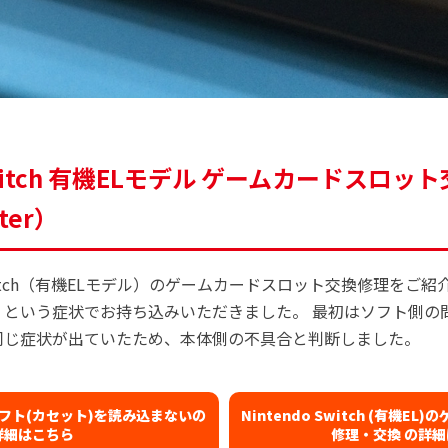
 Switch 有機ELモデル ゲームカードスロ
ter）
 Switch（有機ELモデル）のゲームカードスロット交換修理をご
」という症状でお持ち込みいただきました。 最初はソフト側の
同じ症状が出ていたため、本体側の不具合と判断しました。
ch ソフト(カセット)を読み込まないの
Nintendo Switch (有機E
詳細はこちら
修理・交換 の詳