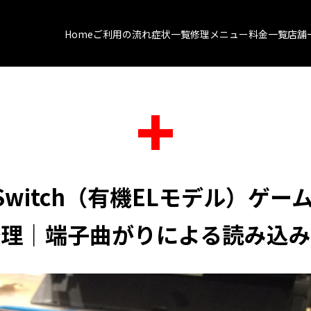
Home
ご利用の流れ
症状一覧
修理メニュー
料金一覧
店舗
do Switch（有機ELモデル）ゲ
修理｜端子曲がりによる読み込み